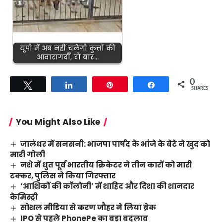
यूपी में अब नहीं चलेगी कुत्तों की
आवारागर्दी, दो बार…
0
Tweet
Share
Pin
Share
SHARES
You Might Also Like
जालंधर में सनसनी: भाजपा पार्षद के भांजे के बेटे ने खुद को
मारी गोली
नशे में धुत पूर्व भारतीय क्रिकेटर ने तीन कारों को मारी
टक्कर, पुलिस ने किया गिरफ्तार
‘आशिकों की कॉलोनी’ में शाहिद और दिशा की शानदार
केमिस्ट्री
सोशल मीडिया से करण जौहर ने लिया ब्रेक
IPO से पहले PhonePe का बड़ा बदलाव