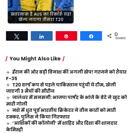
खतरनाक है AUS का रिकॉर्ड! यहां
खेला जाएगा तीसरा T20
0
Tweet
Share
Pin
Share
SHARES
You Might Also Like
ईरान की ओर बढ़ी विनाश की अगली खेप! गरजने को तैयार
F-35
T20 वर्ल्ड कप से पहले पाकिस्तान पहुंची ये टीम, खेली
जाएगी 3 मैचों की सीरीज
जालंधर में सनसनी: भाजपा पार्षद के भांजे के बेटे ने खुद को
मारी गोली
नशे में धुत पूर्व भारतीय क्रिकेटर ने तीन कारों को मारी
टक्कर, पुलिस ने किया गिरफ्तार
‘आशिकों की कॉलोनी’ में शाहिद और दिशा की शानदार
केमिस्ट्री