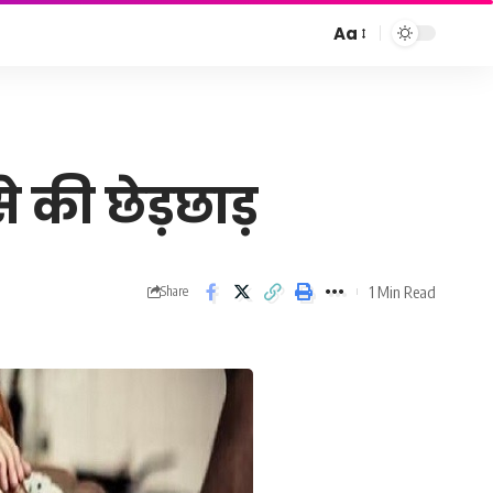
Aa
Font
Resizer
 की छेड़छाड़
1 Min Read
Share