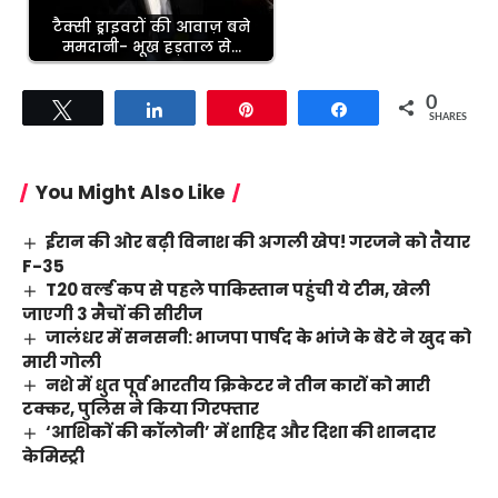
टैक्सी ड्राइवरों की आवाज़ बने
ममदानी- भूख हड़ताल से…
0
Tweet
Share
Pin
Share
SHARES
You Might Also Like
ईरान की ओर बढ़ी विनाश की अगली खेप! गरजने को तैयार
F-35
T20 वर्ल्ड कप से पहले पाकिस्तान पहुंची ये टीम, खेली
जाएगी 3 मैचों की सीरीज
जालंधर में सनसनी: भाजपा पार्षद के भांजे के बेटे ने खुद को
मारी गोली
नशे में धुत पूर्व भारतीय क्रिकेटर ने तीन कारों को मारी
टक्कर, पुलिस ने किया गिरफ्तार
‘आशिकों की कॉलोनी’ में शाहिद और दिशा की शानदार
केमिस्ट्री