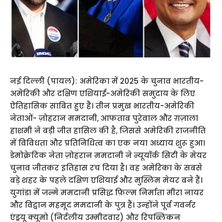
नई दिल्ली (पायल): अमेरिका में 2025 के चुनाव भारतीय-
अमेरिकी और दक्षिण एशियाई-अमेरिकी समुदाय के लिए
ऐतिहासिक साबित हुए हैं। तीन प्रमुख भारतीय-अमेरिकी
नेताओं- ज़ोहरान ममदानी, आफताब पुरेवाल और ग़ज़ाला
हाशमी ने बड़ी जीत हासिल की है, जिससे अमेरिकी राजनीति
में विविधता और प्रतिनिधित्व का एक नया अध्याय शुरू हुआ।
डेमोक्रेटिक नेता ज़ोहरान ममदानी ने न्यूयॉर्क सिटी के मेयर
चुनाव जीतकर इतिहास रच दिया है। वह अमेरिका के सबसे
बड़े शहर के पहले दक्षिण एशियाई और मुस्लिम मेयर बने हैं।
युगांडा में जन्मे ममदानी प्रसिद्ध फ़िल्म निर्माता मीरा नायर
और विद्वान महमूद ममदानी के पुत्र हैं। उन्होंने पूर्व गवर्नर
एंड्रयू क्यूमो (निर्दलीय उम्मीदवार) और रिपब्लिकन