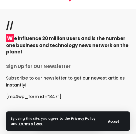
//
W
e influence 20 million users and is the number
one business and technology news network on the
planet
Sign Up for Our Newsletter
Subscribe to our newsletter to get our newest articles
instantly!
[mc4wp_form id=”847″]
By using this site, you agree to the
Privacy Policy
Accept
and
Terms of Use
.
Follow US