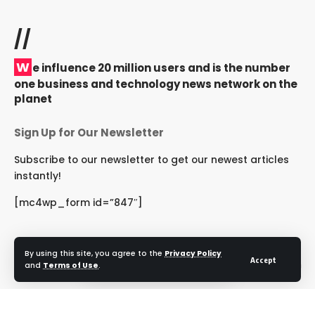
//
W
e influence 20 million users and is the number
one business and technology news network on the
planet
Sign Up for Our Newsletter
Subscribe to our newsletter to get our newest articles
instantly!
[mc4wp_form id=”847″]
By using this site, you agree to the
Privacy Policy
Accept
Follow US
and
Terms of Use
.
© 2024 NRIRashtriya. All Rights Reserved.