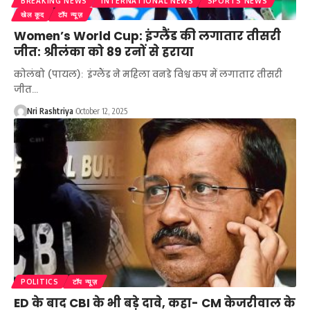
BREAKING NEWS
INTERNATIONAL NEWS
SPORTS NEWS
खेल कूद
टॉप न्यूज़
Women’s World Cup: इंग्लैंड की लगातार तीसरी
जीत: श्रीलंका को 89 रनों से हराया
कोलंबो (पायल): इंग्लैंड ने महिला वनडे विश्व कप में लगातार तीसरी
जीत
…
Nri Rashtriya
October 12, 2025
POLITICS
टॉप न्यूज़
ED के बाद CBI के भी बड़े दावे, कहा- CM केजरीवाल के