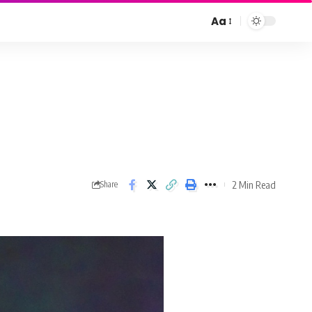
Aa
Font
Resizer
2 Min Read
Share