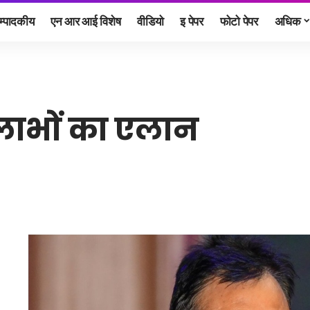
म्पादकीय
एन आर आई विशेष
वीडियो
इ पेपर
फोटो पेपर
अधिक
य लाभों का एलान