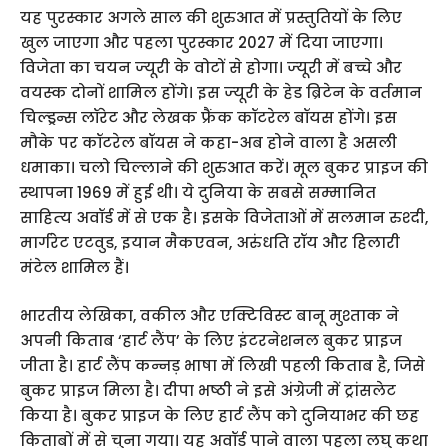
यह पुरस्कार अगले साल की शुरुआत में प्रस्तुतियों के लिए
खुल जाएगा और पहला पुरस्कार 2027 में दिया जाएगा।
विजेता का चयन ज्‍यूरी के वोटों से होगा। ज्‍यूरी में बच्चे और
वयस्‍क दोनों शामिल होंगे। इस ज्‍यूरी के हेड ब्रिटेन के वर्तमान
चिल्ड्रन्स लॉरेट और लेखक फ्रैंक कॉटरेल बॉयस होंगे। इस
मौके पर कॉटरेल बॉयस ने कहा-अब होने वाला है असली
धमाका। चलो चिल्लाने की शुरुआत करें। मूल बुकर प्राइज की
स्थापना 1969 में हुई थी। ये दुनिया के सबसे सम्‍मानित
साहित्‍य अवॉर्ड में से एक है। इसके विजेताओं में सलमान रुश्दी,
मार्गरेट एटवुड, इयान मैकएवन, अरुंधति रॉय और हिलारी
मंटेल शामिल हैं।
भारतीय लेखिका, वकील और एक्टिविस्ट बानू मुश्ताक ने
अपनी किताब ‘हार्ट लैंप’ के लिए इंटरनेशनल बुकर प्राइज
जीता है। हार्ट लैंप कन्नड़ भाषा में लिखी पहली किताब है, जिसे
बुकर प्राइज मिला है। दीपा भष्ठी ने इसे अंग्रेजी में ट्रांसलेट
किया है। बुकर प्राइज के लिए हार्ट लैंप को दुनियाभर की छह
किताबों में से चुना गया। यह अवॉर्ड पाने वाला पहला लघु कथा