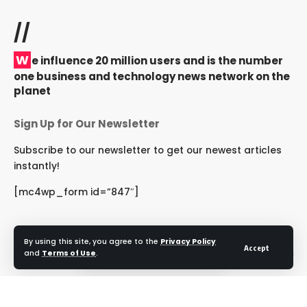
//
W
e influence 20 million users and is the number
one business and technology news network on the
planet
Sign Up for Our Newsletter
Subscribe to our newsletter to get our newest articles
instantly!
[mc4wp_form id=”847″]
By using this site, you agree to the
Privacy Policy
Accept
Follow US
and
Terms of Use
.
© 2024 NRIRashtriya. All Rights Reserved.