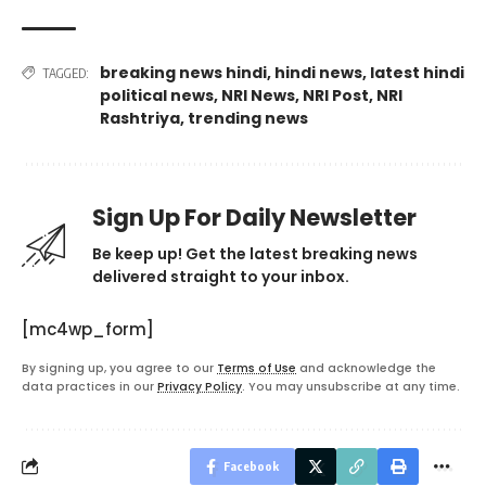
breaking news hindi
,
hindi news
,
latest hindi
TAGGED:
political news
,
NRI News
,
NRI Post
,
NRI
Rashtriya
,
trending news
Sign Up For Daily Newsletter
Be keep up! Get the latest breaking news
delivered straight to your inbox.
[mc4wp_form]
By signing up, you agree to our
Terms of Use
and acknowledge the
data practices in our
Privacy Policy
. You may unsubscribe at any time.
Facebook