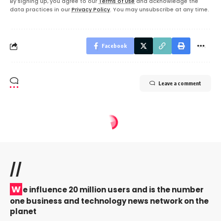
By signing up, you agree to our
Terms of Use
and acknowledge the
data practices in our
Privacy Policy
. You may unsubscribe at any time.
Facebook
Leave a comment
//
W
e influence 20 million users and is the number
one business and technology news network on the
planet