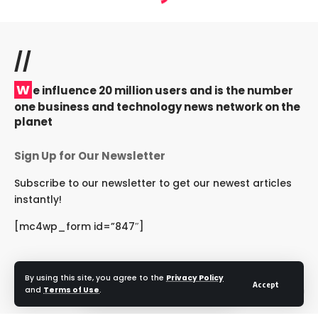
//
W
e influence 20 million users and is the number
one business and technology news network on the
planet
Sign Up for Our Newsletter
Subscribe to our newsletter to get our newest articles
instantly!
[mc4wp_form id=”847″]
By using this site, you agree to the
Privacy Policy
Accept
and
Terms of Use
.
Follow US