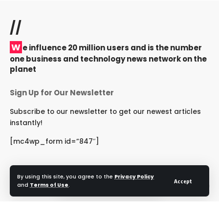
//
W
e influence 20 million users and is the number
one business and technology news network on the
planet
Sign Up for Our Newsletter
Subscribe to our newsletter to get our newest articles
instantly!
[mc4wp_form id=”847″]
By using this site, you agree to the
Privacy Policy
Accept
and
Terms of Use
.
Follow US
© 2024 NRIRashtriya. All Rights Reserved.