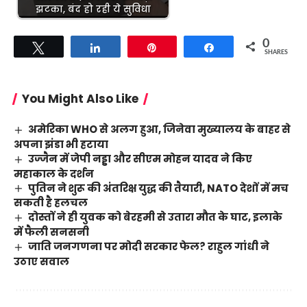
झटका, बंद हो रही ये सुविधा
0
Tweet
Share
Pin
Share
SHARES
You Might Also Like
अमेरिका WHO से अलग हुआ, जिनेवा मुख्यालय के बाहर से
अपना झंडा भी हटाया
उज्जैन में जेपी नड्डा और सीएम मोहन यादव ने किए
महाकाल के दर्शन
पुतिन ने शुरू की अंतरिक्ष युद्ध की तैयारी, NATO देशों में मच
सकती है हलचल
दोस्तों ने ही युवक को बेरहमी से उतारा मौत के घाट, इलाके
में फैली सनसनी
जाति जनगणना पर मोदी सरकार फेल? राहुल गांधी ने
उठाए सवाल