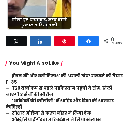
नीला ड्रम हत्याकांडः मेरठ वाली
मुस्कान ने दिया बच्ची…
0
Tweet
Share
Pin
Share
SHARES
You Might Also Like
ईरान की ओर बढ़ी विनाश की अगली खेप! गरजने को तैयार
F-35
T20 वर्ल्ड कप से पहले पाकिस्तान पहुंची ये टीम, खेली
जाएगी 3 मैचों की सीरीज
‘आशिकों की कॉलोनी’ में शाहिद और दिशा की शानदार
केमिस्ट्री
सोशल मीडिया से करण जौहर ने लिया ब्रेक
ऑस्ट्रेलियाई गेंदबाज रिचर्डसन ने लिया संन्यास