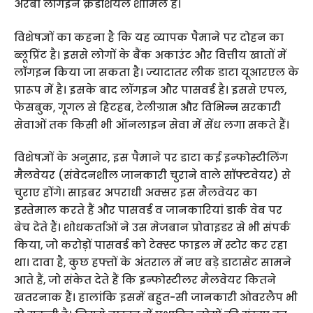
अरबों लॉगइन क्रेडेंशियल शामिल हैं।
विशेषज्ञों का कहना है कि यह व्यापक पैमाने पर दोहन का
ब्लूप्रिंट है। इससे लोगों के बैंक अकाउंट और वित्तीय खातों में
लॉगइन किया जा सकता है। ज्यादातर लीक डाटा यूआरएल के
प्रारूप में है। इसके बाद लॉगइन और पासवर्ड है। इससे एपल,
फेसबुक, गूगल से हिटहब, टेलीग्राम और विभिन्न सरकारी
सेवाओं तक किसी भी ऑनलाइन सेवा में सेंध लगा सकते हैं।
विशेषज्ञों के अनुसार, इस पैमाने पर डाटा कई इन्फोस्टीलिंग
मैलवेयर (संवेदनशील जानकारी चुराने वाले सॉफ्टवेयर) से
चुराए होंगे। साइबर अपराधी अक्सर इस मैलवेयर का
इस्तेमाल करते हैं और पासवर्ड व जानकारियां डार्क वेब पर
बेच देते हैं। शोधकर्ताओं ने उस मेजबान प्रोवाइडर से भी संपर्क
किया, जो करोड़ों पासवर्ड को टेक्स्ट फाइल में स्टोर कर रहा
था। दावा है, कुछ हफ्तों के अंतराल में नए बड़े डाटासेट सामने
आते हैं, जो संकेत देते हैं कि इन्फोस्टीलर मैलवेयर कितने
खतरनाक हैं। हालांकि इसमें बहुत-सी जानकारी ओवरलैप भी