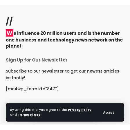
//
W
e influence 20 million users and is the number
one business and technology news network on the
planet
Sign Up for Our Newsletter
Subscribe to our newsletter to get our newest articles
instantly!
[mc4wp_form id=”847″]
By using this site, you agree to the
Privacy Policy
Accept
Follow US
and
Terms of Use
.