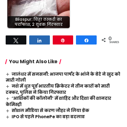
Bilaspur: चिट्टा तस्करी का
पर्दाफाश, 2 युवक गिरफ्तार
0
Tweet
Share
Pin
Share
SHARES
You Might Also Like
जालंधर में सनसनी: भाजपा पार्षद के भांजे के बेटे ने खुद को
मारी गोली
नशे में धुत पूर्व भारतीय क्रिकेटर ने तीन कारों को मारी
टक्कर, पुलिस ने किया गिरफ्तार
‘आशिकों की कॉलोनी’ में शाहिद और दिशा की शानदार
केमिस्ट्री
सोशल मीडिया से करण जौहर ने लिया ब्रेक
IPO से पहले PhonePe का बड़ा बदलाव