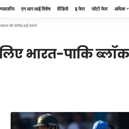
म्पादकीय
एन आर आई विशेष
वीडियो
इ पेपर
फोटो पेपर
अधिक
ॉकबस्टर की तारीख आई सामने
े लिए भारत-पाकि ब्लॉक