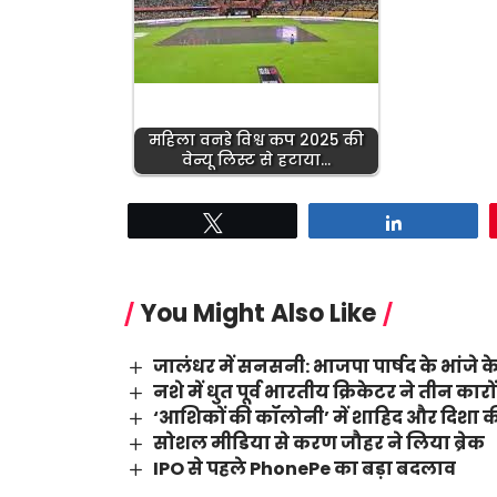
महिला वनडे विश्व कप 2025 की
वेन्यू लिस्ट से हटाया…
Tweet
Share
You Might Also Like
जालंधर में सनसनी: भाजपा पार्षद के भांजे के
नशे में धुत पूर्व भारतीय क्रिकेटर ने तीन का
‘आशिकों की कॉलोनी’ में शाहिद और दिशा की
सोशल मीडिया से करण जौहर ने लिया ब्रेक
IPO से पहले PhonePe का बड़ा बदलाव