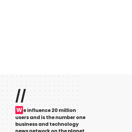
//
W
e influence 20 million
users and is the number one
business and technology
news network on the planet