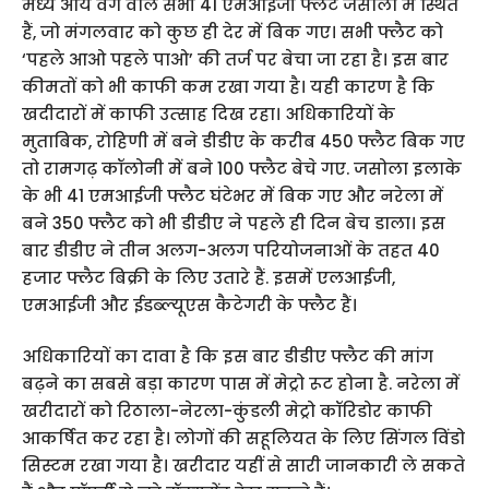
मध्‍य आय वर्ग वाले सभी 41 एमआईजी फ्लैट जसोला में स्थित
हैं, जो मंगलवार को कुछ ही देर में बिक गए। सभी फ्लैट को
‘पहले आओ पहले पाओ’ की तर्ज पर बेचा जा रहा है। इस बार
कीमतों को भी काफी कम रखा गया है। यही कारण है कि
खदीदारों में काफी उत्‍साह दिख रहा। अधिकारियों के
मुताबिक, रोहिणी में बने डीडीए के करीब 450 फ्लैट बिक गए
तो रामगढ़ कॉलोनी में बने 100 फ्लैट बेचे गए. जसोला इलाके
के भी 41 एमआईजी फ्लैट घंटेभर में बिक गए और नरेला में
बने 350 फ्लैट को भी डीडीए ने पहले ही दिन बेच डाला। इस
बार डीडीए ने तीन अलग-अलग परियोजनाओं के तहत 40
हजार फ्लैट बिक्री के लिए उतारे हैं. इसमें एलआईजी,
एमआईजी और ईडब्‍ल्‍यूएस कैटेगरी के फ्लैट हैं।
अधिकारियों का दावा है कि इस बार डीडीए फ्लैट की मांग
बढ़ने का सबसे बड़ा कारण पास में मेट्रो रूट होना है. नरेला में
खरीदारों को रिठाला-नेरला-कुंडली मेट्रो कॉरिडोर काफी
आकर्षित कर रहा है। लोगों की सहूलियत के लिए सिंगल विंडो
सिस्‍टम रखा गया है। खरीदार यहीं से सारी जानकारी ले सकते