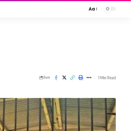
Aa
Font
Resizer
1 Min Read
Share