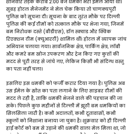
शनिवार तड़के करीब 2:00 बजे धमकी भरा ईमेल आया था।
सुबह होटल मैनेजमेंट ने मेल चेक किया तो चाणक्यपुरी
पुलिस को सूचना दी। सूचना के बाद तुरंत मौके पर दिल्ली
पुलिस की कई टीमों को तत्काल मौके पर भेजा गया, जिनमें
बम निरोधक दस्ते (बीडीएस), डाॅग स्क्वाड और क्विक
रिएक्शन टीम (क्यूआरटी) शामिल थीं। होटल में व्यापक जांच
अभियान चलाया गया। सार्वजनिक क्षेत्र, पार्किंग क्षेत्र, लाॅबी
और कमरे बम खोज उपकरण और ट्रेन किए गए कुत्तों की
मदद से पूरी तरह से जांचे गए, लेकिन किसी भी संदिग्ध वस्तु
का पता नहीं चला।
इसलिए इस धमकी को फर्जी करार दिया गया है। पुलिस अब
उस ईमेल के स्रोत का पता लगाने के लिए साइबर टीमों की
मदद ले रही है, ताकि धमकी भेजने वाले की पहचान की जा
सके। पिछले कुछ महीनों से दिल्ली में झूठी बम धमकियों का
सिलसिला जारी है। कभी अदालतों, कभी दूतावासों, कभी
स्कूलों को निशाना बनाया जा चुका है। शुक्रवार को ही दिल्ली
हाई कोर्ट को बम से उड़ाने की धमकी वाला मेल मिला था, जो