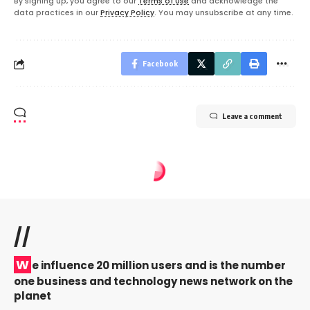
By signing up, you agree to our
Terms of Use
and acknowledge the
data practices in our
Privacy Policy
. You may unsubscribe at any time.
Facebook
Leave a comment
//
W
e influence 20 million users and is the number
one business and technology news network on the
planet