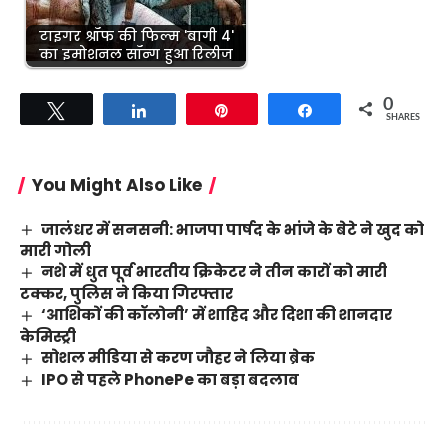
टाइगर श्रॉफ की फिल्म 'बागी 4'
का इमोशनल सॉन्ग हुआ रिलीज
0
Tweet
Share
Pin
Share
SHARES
You Might Also Like
जालंधर में सनसनी: भाजपा पार्षद के भांजे के बेटे ने खुद को
मारी गोली
नशे में धुत पूर्व भारतीय क्रिकेटर ने तीन कारों को मारी
टक्कर, पुलिस ने किया गिरफ्तार
‘आशिकों की कॉलोनी’ में शाहिद और दिशा की शानदार
केमिस्ट्री
सोशल मीडिया से करण जौहर ने लिया ब्रेक
IPO से पहले PhonePe का बड़ा बदलाव