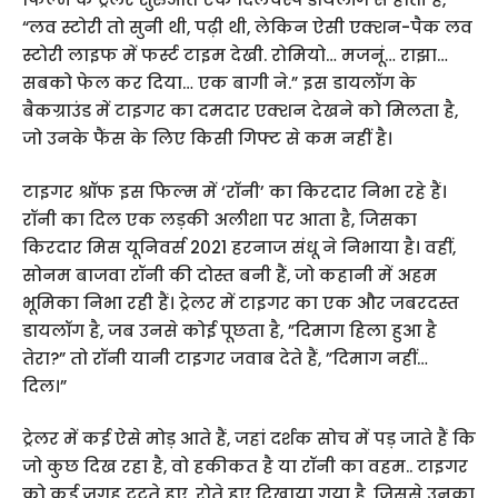
“लव स्टोरी तो सुनी थी, पढ़ी थी, लेकिन ऐसी एक्शन-पैक लव
स्टोरी लाइफ में फर्स्ट टाइम देखी. रोमियो… मजनूं… राझा…
सबको फेल कर दिया… एक बागी ने.” इस डायलॉग के
बैकग्राउंड में टाइगर का दमदार एक्शन देखने को मिलता है,
जो उनके फैंस के लिए किसी गिफ्ट से कम नहीं है।
टाइगर श्रॉफ इस फिल्म में ‘रॉनी’ का किरदार निभा रहे हैं।
रॉनी का दिल एक लड़की अलीशा पर आता है, जिसका
किरदार मिस यूनिवर्स 2021 हरनाज संधू ने निभाया है। वहीं,
सोनम बाजवा रॉनी की दोस्त बनी हैं, जो कहानी में अहम
भूमिका निभा रही हैं। ट्रेलर में टाइगर का एक और जबरदस्त
डायलॉग है, जब उनसे कोई पूछता है, ”दिमाग हिला हुआ है
तेरा?” तो रॉनी यानी टाइगर जवाब देते हैं, ”दिमाग नहीं…
दिल।”
ट्रेलर में कई ऐसे मोड़ आते हैं, जहां दर्शक सोच में पड़ जाते हैं कि
जो कुछ दिख रहा है, वो हकीकत है या रॉनी का वहम.. टाइगर
को कई जगह टूटते हुए, रोते हुए दिखाया गया है, जिससे उनका