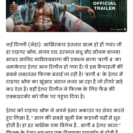
नई दिल्ली (नेहा): आखिरकार इंतज़ार खत्म हो ही गया। जी
हां टाइगर श्रॉफ, संजय दत्त, हरनाज़ संधू और सोनम बाजवा
स्टारर साजिद नाडियाडवाला की एक्शन सागा ‘बागी 4’ का
धमाकेदार ट्रेलर आज रिलीज़ हो गया है। ये इस फ्रैंचाइज़ी की
सबसे ज़बरदस्त फिल्म बताई जा रही है। ‘बागी 4’ के ट्रेलर में
टाइगर श्रॉफ का खूंखार अंदाज नजर आ रहा है जो रौंगटे खड़े
कर देता है। वहीं ट्रेलर रिलीज ने फिल्म के लिए फैंस की
एक्साइटमेंट को पीक पर पहुंचा दिया है।
ट्रेलर को टाइगर श्रॉफ ने अपने इंस्टा अकाउंट पर शेयर करते
हुए लिखा है, “ साल की सबसे खूनी प्रेम कहानी यहीं से शुरू
होती है। हां हर आशिक एक विलेन है… बागी 4 ट्रेलर आउट.”
फिल्म के ट्रेलर शुरुआत एक दिलचस्प डायलॉग से होती है,