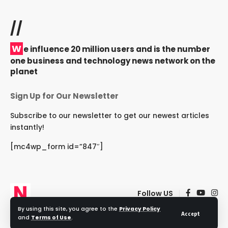
//
W
e influence 20 million users and is the number
one business and technology news network on the
planet
Sign Up for Our Newsletter
Subscribe to our newsletter to get our newest articles
instantly!
[mc4wp_form id=”847″]
Follow US
By using this site, you agree to the
Privacy Policy
Accept
and
Terms of Use
.
© 2024 NRIRashtriya. All Rights Reserved.