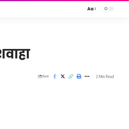
Aa
Font
Resizer
ुशवाहा
2 Min Read
Share