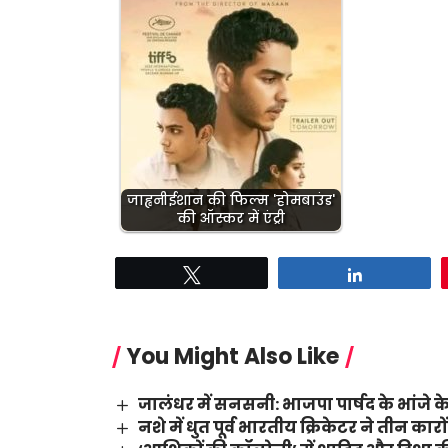
जाह्वनीईशान की फिल्म 'होमबाउंड'
की ऑस्कर में एंट्री
Tweet
Share
You Might Also Like
जालंधर में सनसनी: भाजपा पार्षद के भांजे के
नशे में धुत पूर्व भारतीय क्रिकेटर ने तीन का