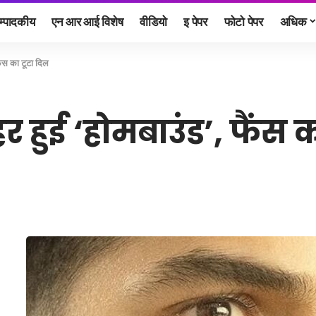
म्पादकीय
एन आर आई विशेष
वीडियो
इ पेपर
फोटो पेपर
अधिक
ैंस का टूटा दिल
 हुई ‘होमबाउंड’, फैंस 