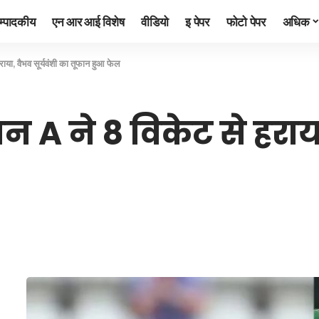
म्पादकीय
एन आर आई विशेष
वीडियो
इ पेपर
फोटो पेपर
अधिक
राया, वैभव सूर्यवंशी का तूफान हुआ फेल
न A ने 8 विकेट से हराया