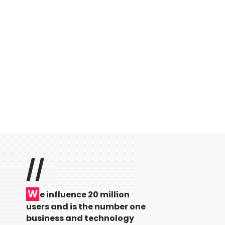
//
W
e influence 20 million
users and is the number one
business and technology