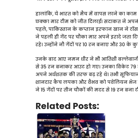
हालांकि, ये भारत को मैच में वापस लाने का काम
छक्का मार टीम को जीत दिलाई। सदाकत ने अपनी 
पहले, पाकिस्तान के कप्तान इरफान खान ने टॉस
ने पहली ही गेंद पर चौका मार अपने इरादे जता दिए
रहे। उन्होंने नौ गेंदों पर 10 रन बनाए और 30 के
उनके बाद आए नमन धीर ने भी आतिशी बल्लेबाजी
से 35 रन बनाकर आउट हो गए। उनका विकेट 79 रनो
अपने अर्धशतक की तरफ बढ़ रहे थे। तभी सूफियान 
शानदार कैच लपका और वैभव को पवेलियन भेज दिया।
ने 15 गेंदों पर तीन चौकों की मदद से 19 रन बना 
Related Posts: