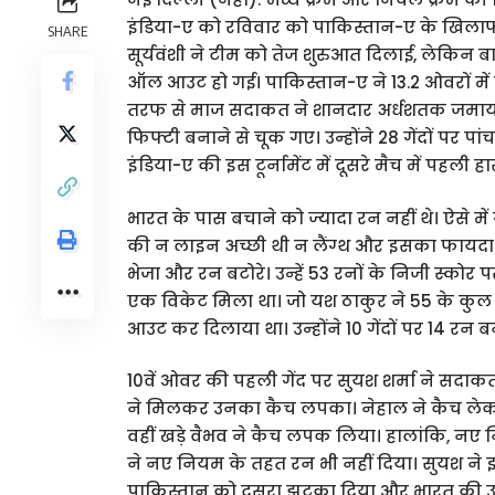
इंडिया-ए को रविवार को पाकिस्तान-ए के खिलाफ
SHARE
सूर्यवंशी ने टीम को तेज शुरुआत दिलाई, लेकिन 
ऑल आउट हो गई। पाकिस्तान-ए ने 13.2 ओवरों में
तरफ से माज सदाकत ने शानदार अर्धशतक जमाया। उन
फिफ्टी बनाने से चूक गए। उन्होंने 28 गेंदों पर 
इंडिया-ए की इस टूर्नामेंट में दूसरे मैच में पहली 
भारत के पास बचाने को ज्यादा रन नहीं थे। ऐसे में
की न लाइन अच्छी थी न लैंग्थ और इसका फायदा सद
भेजा और रन बटोरे। उन्हें 53 रनों के निजी स्कोर
एक विकेट मिला था। जो यश ठाकुर ने 55 के कुल
आउट कर दिलाया था। उन्होंने 10 गेंदों पर 14 रन
10वें ओवर की पहली गेंद पर सुयश शर्मा ने सदाक
ने मिलकर उनका कैच लपका। नेहाल ने कैच लेकर गेंद
वहीं खड़े वैभव ने कैच लपक लिया। हालांकि, नए न
ने नए नियम के तहत रन भी नहीं दिया। सुयश न
पाकिस्तान को दूसरा झटका दिया और भारत की उम्