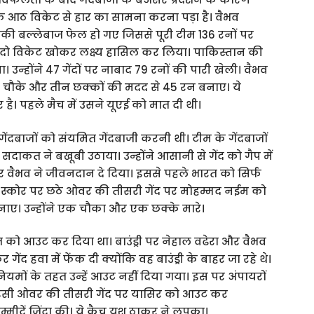
 आठ विकेट से हार का सामना करना पड़ा है। वैभव
बाकी बल्लेबाज फेल हो गए जिससे पूरी टीम 136 रनों पर
 दो विकेट खोकर लक्ष्य हासिल कर लिया। पाकिस्तान की
्होंने 47 गेंदों पर नाबाद 79 रनों की पारी खेली। वैभव
पांच चौके और तीन छक्कों की मदद से 45 रन बनाए। ये
हार है। पहले मैच में उसने यूएई को मात दी थी।
 गेंदबाजों को संयमित गेंदबाजी करनी थी। टीम के गेंदबाजों
ाकत ने बखूबी उठाया। उन्होंने आसानी से गेंद को गैप में
 पर वैभव ने जीवनदान दे दिया। इससे पहले भारत को सिर्फ
 स्कोर पर छठे ओवर की तीसरी गेंद पर मोहम्मद नईम को
 बनाए। उन्होंने एक चौका और एक छक्के मारे।
त को आउट कर दिया था। बाउंड्री पर नेहाल वढेरा और वैभव
 हवा में फेंक दी क्योंकि वह बाउंड्री के बाहर जा रहे थे।
ियमों के तहत उन्हें आउट नहीं दिया गया। इस पर अंपायरों
े इसी ओवर की तीसरी गेंद पर यासिर को आउट कर
मीदें जिंदा की। ये कैच यश ठाकुर ने लपका।