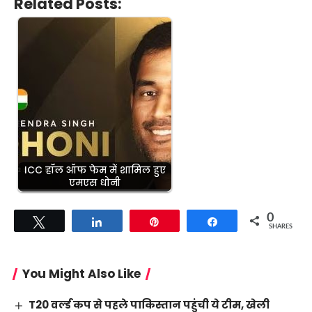
Related Posts:
ICC हॉल ऑफ फेम में शामिल हुए
एमएस धोनी
0
Tweet
Share
Pin
Share
SHARES
You Might Also Like
T20 वर्ल्ड कप से पहले पाकिस्तान पहुंची ये टीम, खेली