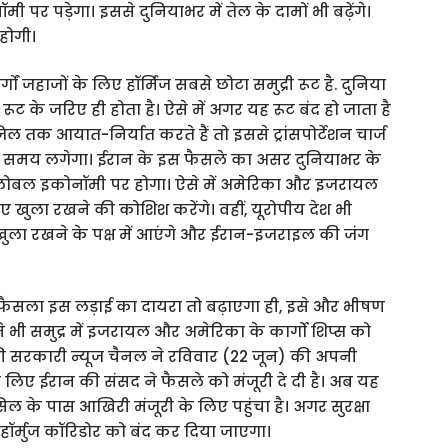
 पर पड़ेगा। इससे दुनियाभर में तेल के दामों भी बढ़ेंगे।
 होगी।
हाजों के लिए हॉर्मिज सबसे छोटा समुद्री रूट है. दुनिया
ूट के जरिए ही होता है। ऐसे में अगर यह रूट बंद हो जाता है
तक आयात-निर्यात करते हैं तो इससे ट्रांसपोर्टेशन चार्ज
धिक समय लगेगा। ईरान के इस फैसले का असर दुनियाभर के
ग्लोबल इकोनॉमी पर होगा। ऐसे में अमेरिका और इजरायल
िए खुला रखने की कोशिश करेंगे। वहीं, यूरोपीय देश भी
को खुला रखने के पक्ष में आएंगे और ईरान-इजराइल की जंग
 फैसला इस लड़ाई का दायरा तो बढ़ाएगा ही, इसे और भीषण
ने भी समुद्र में इजरायल और अमेरिका के कार्गो शिप्स को
 की सरकारी न्यूज चैनल ने रविवार (22 जून) की अपनी
के लिए ईरान की संसद ने फैसले को मंजूरी दे दी है। अब यह
ल के पास आखिरी मंजूरी के लिए पहुंचा है। अगर सुरक्षा
ॉर्मुज कॉरिडोर को बंद कर दिया जाएगा।