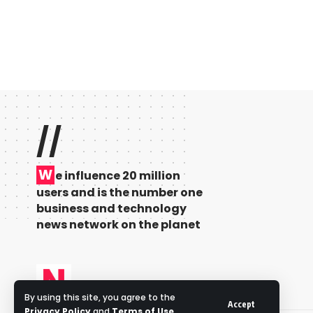
//
W
e influence 20 million
users and is the number one
business and technology
news network on the planet
By using this site, you agree to the
Accept
Privacy Policy
and
Terms of Use
.