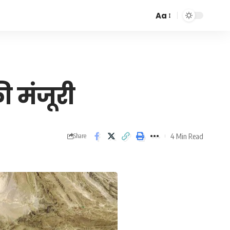
Aa
Font
Resizer
ी मंजूरी
4 Min Read
Share