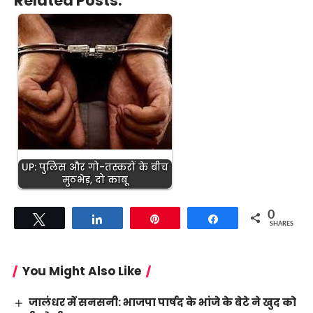
Related Posts:
UP: पुलिस और गो-तस्करों के बीच
मुठभेड़, दो काबू
0
Tweet
Share
Pin
Share
SHARES
You Might Also Like
जालंधर में सनसनी: भाजपा पार्षद के भांजे के बेटे ने खुद को