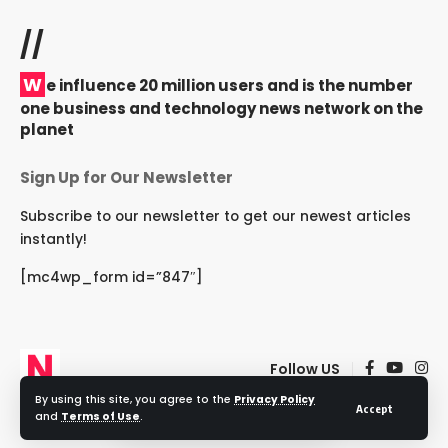
//
W
e influence 20 million users and is the number
one business and technology news network on the
planet
Sign Up for Our Newsletter
Subscribe to our newsletter to get our newest articles
instantly!
[mc4wp_form id=”847″]
Follow US
By using this site, you agree to the
Privacy Policy
Accept
and
Terms of Use
.
© 2024 NRIRashtriya. All Rights Reserved.