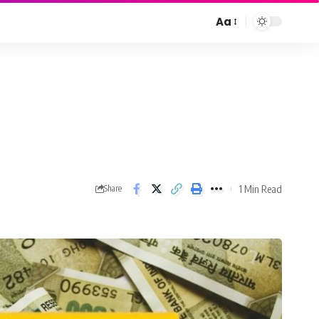
Aa
Font
Resizer
1 Min Read
Share