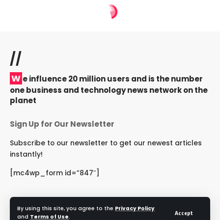
//
W
e influence 20 million users and is the number
one business and technology news network on the
planet
Sign Up for Our Newsletter
Subscribe to our newsletter to get our newest articles
instantly!
[mc4wp_form id=”847″]
By using this site, you agree to the
Privacy Policy
Accept
Follow US
and
Terms of Use
.