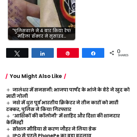
"पुलिसवाले ने 4 बार किया रेप!
महिला डॉक्टर ने सुसाइड…
0
Tweet
Share
Pin
Share
SHARES
You Might Also Like
जालंधर में सनसनी: भाजपा पार्षद के भांजे के बेटे ने खुद को
मारी गोली
नशे में धुत पूर्व भारतीय क्रिकेटर ने तीन कारों को मारी
टक्कर, पुलिस ने किया गिरफ्तार
‘आशिकों की कॉलोनी’ में शाहिद और दिशा की शानदार
केमिस्ट्री
सोशल मीडिया से करण जौहर ने लिया ब्रेक
IPO से पहले PhonePe का बड़ा बदलाव