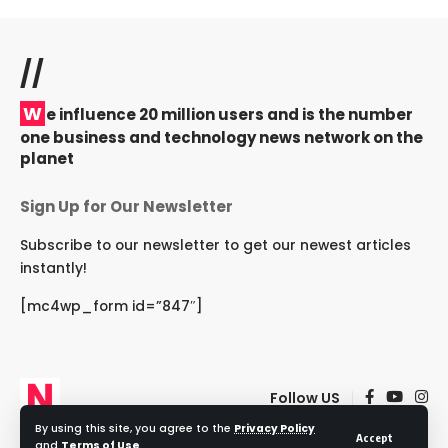
//
W
e influence 20 million users and is the number
one business and technology news network on the
planet
Sign Up for Our Newsletter
Subscribe to our newsletter to get our newest articles
instantly!
[mc4wp_form id=”847″]
Follow US
By using this site, you agree to the
Privacy Policy
Accept
and
Terms of Use
.