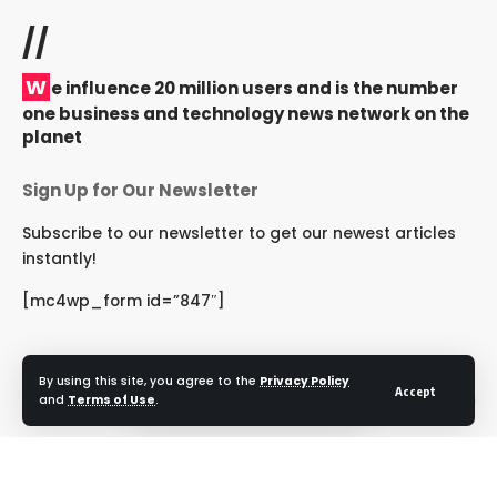
//
W
e influence 20 million users and is the number
one business and technology news network on the
planet
Sign Up for Our Newsletter
Subscribe to our newsletter to get our newest articles
instantly!
[mc4wp_form id=”847″]
By using this site, you agree to the
Privacy Policy
Accept
Follow US
and
Terms of Use
.
© 2024 NRIRashtriya. All Rights Reserved.