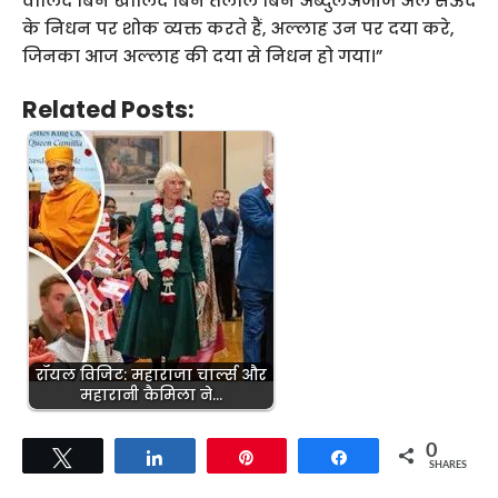
वालिद बिन खालिद बिन तलाल बिन अब्दुलअजीज अल सऊद
के निधन पर शोक व्यक्त करते हैं, अल्लाह उन पर दया करे,
जिनका आज अल्लाह की दया से निधन हो गया।”
Related Posts:
रॉयल विजिट: महाराजा चार्ल्स और
महारानी कैमिला ने…
0
Tweet
Share
Pin
Share
SHARES