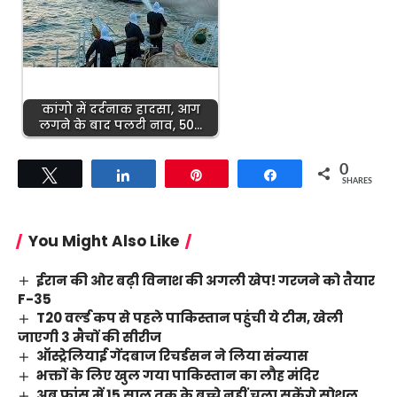
कांगो में दर्दनाक हादसा, आग
लगने के बाद पलटी नाव, 50…
0
Tweet
Share
Pin
Share
SHARES
You Might Also Like
ईरान की ओर बढ़ी विनाश की अगली खेप! गरजने को तैयार
F-35
T20 वर्ल्ड कप से पहले पाकिस्तान पहुंची ये टीम, खेली
जाएगी 3 मैचों की सीरीज
ऑस्ट्रेलियाई गेंदबाज रिचर्डसन ने लिया संन्यास
भक्तों के लिए खुल गया पाकिस्तान का लौह मंदिर
अब फ्रांस में 15 साल तक के बच्चे नहीं चला सकेंगे सोशल