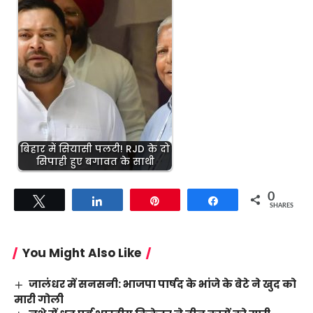
बिहार में सियासी पलटी! RJD के दो
सिपाही हुए बगावत के साथी
0
Tweet
Share
Pin
Share
SHARES
You Might Also Like
जालंधर में सनसनी: भाजपा पार्षद के भांजे के बेटे ने खुद को
मारी गोली