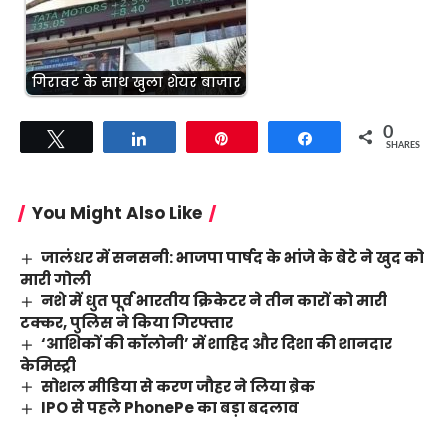
गिरावट के साथ खुला शेयर बाजार
0
Tweet
Share
Pin
Share
SHARES
You Might Also Like
जालंधर में सनसनी: भाजपा पार्षद के भांजे के बेटे ने खुद को
मारी गोली
नशे में धुत पूर्व भारतीय क्रिकेटर ने तीन कारों को मारी
टक्कर, पुलिस ने किया गिरफ्तार
‘आशिकों की कॉलोनी’ में शाहिद और दिशा की शानदार
केमिस्ट्री
सोशल मीडिया से करण जौहर ने लिया ब्रेक
IPO से पहले PhonePe का बड़ा बदलाव