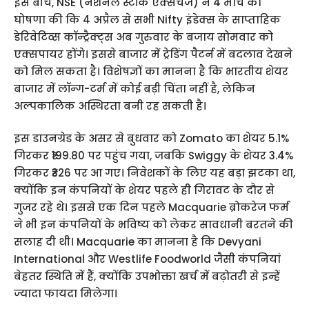
इस बीच, NSE (नेशनल स्टॉक एक्सचेंज) ने 4 मार्च को
घोषणा की कि 4 अप्रैल से सभी Nifty इंडेक्स के साप्ताहिक
डेरिवेटिव्स कॉन्ट्रैक्ट्स अब गुरुवार के बजाय सोमवार को
एक्सपायर होंगे। इससे बाजार में ट्रेडिंग पैटर्न में बदलाव देखने
को मिल सकता है। विशेषज्ञों का मानना है कि भारतीय शेयर
बाजार में लॉन्ग-टर्म में कोई बड़ी चिंता नहीं है, लेकिन
अल्पकालिक अस्थिरता बनी रह सकती है।
इस डाउनग्रेड के असर से बुधवार को Zomato का शेयर 5.1%
गिरकर ₹199.80 पर पहुंच गया, जबकि Swiggy के शेयर 3.4%
गिरकर ₹326 पर आ गए। निवेशकों के लिए यह बड़ा झटका था,
क्योंकि इन कंपनियों के शेयर पहले ही गिरावट के दौर से
गुजर रहे थे। इससे एक दिन पहले Macquarie ब्रोकरेज फर्म
ने भी इन कंपनियों के भविष्य को लेकर सावधानी बरतने की
सलाह दी थी। Macquarie का मानना है कि Devyani
International और Westlife Foodworld जैसी कंपनियां
बेहतर स्थिति में हैं, क्योंकि उपभोक्ता खर्च में बढ़ोतरी से इन्हें
ज्यादा फायदा मिलेगा।