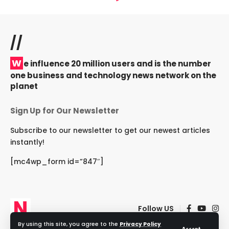
//
W
e influence 20 million users and is the number
one business and technology news network on the
planet
Sign Up for Our Newsletter
Subscribe to our newsletter to get our newest articles
instantly!
[mc4wp_form id=”847″]
Follow US
By using this site, you agree to the
Privacy Policy
Accept