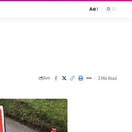
Aa
Font
Resizer
2 Min Read
Share