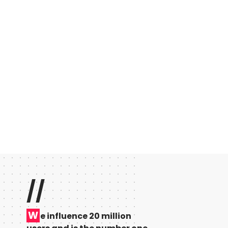
//
W
e influence 20 million