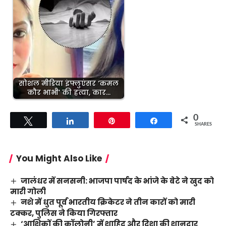
सोशल मीडिया इंफ्लुएंसर ‘कमल
कौर भाभी’ की हत्या, कार…
0
Tweet
Share
Pin
Share
SHARES
You Might Also Like
जालंधर में सनसनी: भाजपा पार्षद के भांजे के बेटे ने खुद को
मारी गोली
नशे में धुत पूर्व भारतीय क्रिकेटर ने तीन कारों को मारी
टक्कर, पुलिस ने किया गिरफ्तार
‘आशिकों की कॉलोनी’ में शाहिद और दिशा की शानदार