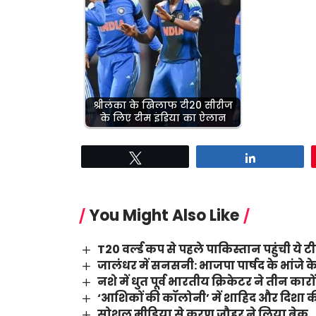
श्रीलंका के ख‍िलाफ टी20 सीरीज
के लिए टीम इंड‍िया का ऐलान
Tweet
Share
You Might Also Like
T20 वर्ल्ड कप से पहले पाकिस्तान पहुंची ये 
जालंधर में सनसनी: भाजपा पार्षद के भांजे के
नशे में धुत पूर्व भारतीय क्रिकेटर ने तीन का
‘आशिकों की कॉलोनी’ में शाहिद और दिशा की
सोशल मीडिया से करण जौहर ने लिया ब्रेक