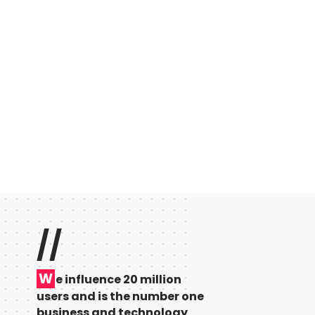
//
W
e influence 20 million
users and is the number one
business and technology