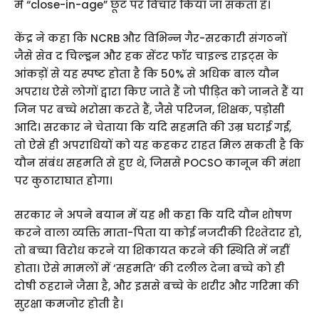
में “close-in-age” छूट पर विचार किया जा सकता है।
केंद्र ने कहा कि NCRB और विभिन्न गैर-सरकारी संगठनों
जैसे सेव द चिल्ड्रन और हक सेंटर फॉर चाइल्ड राइट्स के
आंकड़ों से यह स्पष्ट होता है कि 50% से अधिक बाल यौन
अपराध ऐसे लोगों द्वारा किए जाते हैं जो पीड़ित को जानते हैं या
जिन पर बच्चे भरोसा करते हैं, जैसे परिजन, शिक्षक, पड़ोसी
आदि। सरकार ने चेताया कि यदि सहमति की उम्र घटाई गई,
तो ऐसे ही अपराधियों को यह कहकर राहत मिल सकती है कि
यौन संबंध सहमति से हुए थे, जिससे POCSO कानून की मंशा
पर कुठाराघात होगा।
सरकार ने अपने बयान में यह भी कहा कि यदि यौन शोषण
करने वाला व्यक्ति माता-पिता या कोई नजदीकी रिश्तेदार हो,
तो बच्चा विरोध करने या शिकायत करने की स्थिति में नहीं
होता। ऐसे मामलों में ‘सहमति’ की दलील देना बच्चे को ही
दोषी ठहराने जैसा है, और इससे बच्चे के शरीर और गरिमा की
सुरक्षा कमजोर होती है।