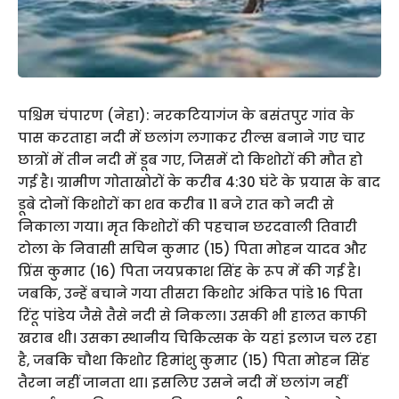
पश्चिम चंपारण (नेहा): नरकटियागंज के बसंतपुर गांव के
पास करताहा नदी में छलांग लगाकर रील्स बनाने गए चार
छात्रों में तीन नदी में डूब गए, जिसमें दो किशोरों की मौत हो
गई है। ग्रामीण गोताखोरों के करीब 4:30 घंटे के प्रयास के बाद
डूबे दोनों किशोरों का शव करीब 11 बजे रात को नदी से
निकाला गया। मृत किशोरों की पहचान छरदवाली तिवारी
टोला के निवासी सचिन कुमार (15) पिता मोहन यादव और
प्रिंस कुमार (16) पिता जयप्रकाश सिंह के रूप में की गई है।
जबकि, उन्हें बचाने गया तीसरा किशोर अंकित पांडे 16 पिता
रिंटू पांडेय जैसे तैसे नदी से निकला। उसकी भी हालत काफी
खराब थी। उसका स्थानीय चिकित्सक के यहां इलाज चल रहा
है, जबकि चौथा किशोर हिमांशु कुमार (15) पिता मोहन सिंह
तैरना नहीं जानता था। इसलिए उसने नदी में छलांग नहीं