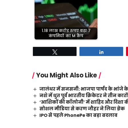
1.18 लाख करोड़ रुपए बढ़ा 7
कंपनियों का M कैप
Tweet
Share
You Might Also Like
जालंधर में सनसनी: भाजपा पार्षद के भांजे के
नशे में धुत पूर्व भारतीय क्रिकेटर ने तीन का
‘आशिकों की कॉलोनी’ में शाहिद और दिशा की
सोशल मीडिया से करण जौहर ने लिया ब्रेक
IPO से पहले PhonePe का बड़ा बदलाव