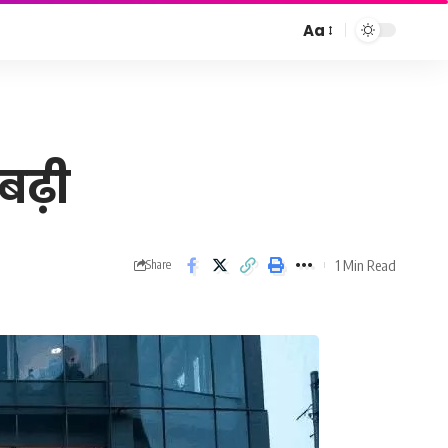
Aa
Font
Resizer
बढ़ी
1 Min Read
Share