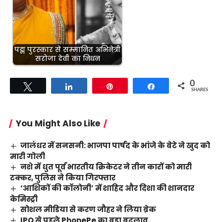
पद्म पुरस्कार से सम्मानित अभिनेत्री
सरोजा देवी का निधन
0
Tweet
Share
Pin
Share
SHARES
You Might Also Like
जालंधर में सनसनी: भाजपा पार्षद के भांजे के बेटे ने खुद को
मारी गोली
नशे में धुत पूर्व भारतीय क्रिकेटर ने तीन कारों को मारी
टक्कर, पुलिस ने किया गिरफ्तार
‘आशिकों की कॉलोनी’ में शाहिद और दिशा की शानदार
केमिस्ट्री
सोशल मीडिया से करण जौहर ने लिया ब्रेक
IPO से पहले PhonePe का बड़ा बदलाव