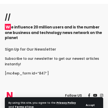
//
W
e influence 20 million users and is the number
one business and technology news network on the
planet
Sign Up for Our Newsletter
Subscribe to our newsletter to get our newest articles
instantly!
[mc4wp_form id=”847″]
Follow US
By using this site, you agree to the
Privacy Policy
Accept
and
Terms of Use
.