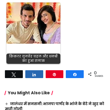
क्रिकटर युजवेंद्र चहल और धनश्री
का हुआ तलाक
0
Tweet
Share
Pin
Share
SHARES
You Might Also Like
जालंधर में सनसनी: भाजपा पार्षद के भांजे के बेटे ने खुद को
मारी गोली