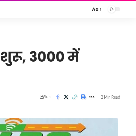
Aa
Font
Resizer
रू, 3000 में
2 Min Read
Share